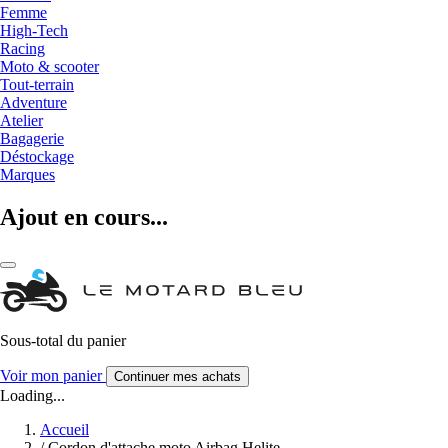
Femme
High-Tech
Racing
Moto & scooter
Tout-terrain
Adventure
Atelier
Bagagerie
Déstockage
Marques
Ajout en cours...
Sous-total du panier
Voir mon panier
Continuer mes achats
Loading...
Accueil
/
Cordon d'attache moto Airbag Helite