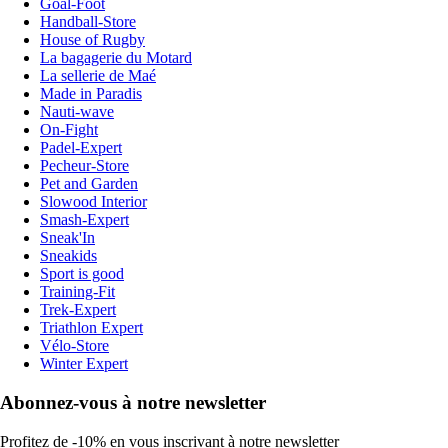
Goal-Foot
Handball-Store
House of Rugby
La bagagerie du Motard
La sellerie de Maé
Made in Paradis
Nauti-wave
On-Fight
Padel-Expert
Pecheur-Store
Pet and Garden
Slowood Interior
Smash-Expert
Sneak'In
Sneakids
Sport is good
Training-Fit
Trek-Expert
Triathlon Expert
Vélo-Store
Winter Expert
Abonnez-vous à notre newsletter
Profitez de -10% en vous inscrivant à notre newsletter