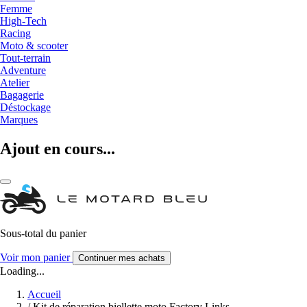
Femme
High-Tech
Racing
Moto & scooter
Tout-terrain
Adventure
Atelier
Bagagerie
Déstockage
Marques
Ajout en cours...
Sous-total du panier
Voir mon panier
Continuer mes achats
Loading...
Accueil
/
Kit de réparation biellette moto Factory Links