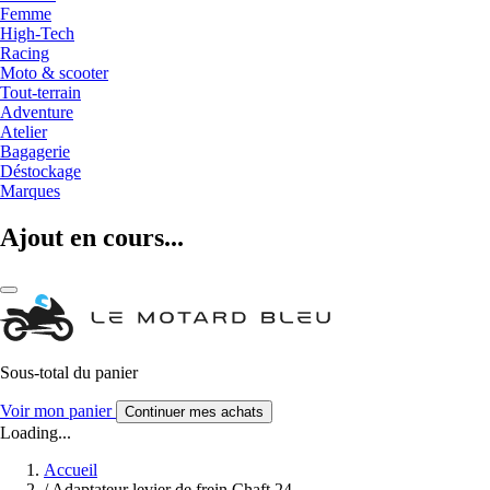
Femme
High-Tech
Racing
Moto & scooter
Tout-terrain
Adventure
Atelier
Bagagerie
Déstockage
Marques
Ajout en cours...
Sous-total du panier
Voir mon panier
Continuer mes achats
Loading...
Accueil
/
Adaptateur levier de frein Chaft 24