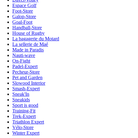
Espace Golf
Foot-Store
Galop-Store
Goal-Foot
Handball-Store
House of Rugby
La bagagerie du Motard
La sellerie de Maé
Made in Paradis
Nauti-wave
On-Fight
Padel-Expert
Pecheur-Store
Pet and Garden
Slowood Interior
Smash-Expert
Sneak'In
Sneakids
Sport is good
Training-Fit
Trek-Expert
Triathlon Expert
Vélo-Store
Winter Expert