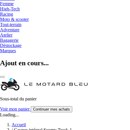
Femme
High-Tech
Racing
Moto & scooter
Tout-terrain
Adventure
Atelier
Bagagerie
Déstockage
Marques
Ajout en cours...
Sous-total du panier
Voir mon panier
Continuer mes achats
Loading...
Accueil
/
Casque intégral Suomy Track-1