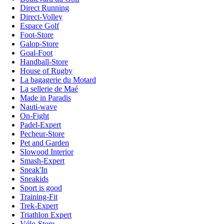
Direct Running
Direct-Volley
Espace Golf
Foot-Store
Galop-Store
Goal-Foot
Handball-Store
House of Rugby
La bagagerie du Motard
La sellerie de Maé
Made in Paradis
Nauti-wave
On-Fight
Padel-Expert
Pecheur-Store
Pet and Garden
Slowood Interior
Smash-Expert
Sneak'In
Sneakids
Sport is good
Training-Fit
Trek-Expert
Triathlon Expert
Vélo-Store