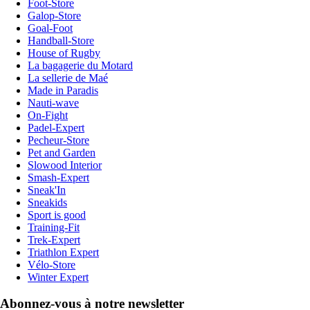
Foot-Store
Galop-Store
Goal-Foot
Handball-Store
House of Rugby
La bagagerie du Motard
La sellerie de Maé
Made in Paradis
Nauti-wave
On-Fight
Padel-Expert
Pecheur-Store
Pet and Garden
Slowood Interior
Smash-Expert
Sneak'In
Sneakids
Sport is good
Training-Fit
Trek-Expert
Triathlon Expert
Vélo-Store
Winter Expert
Abonnez-vous à notre newsletter