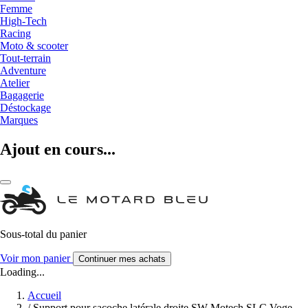
Femme
High-Tech
Racing
Moto & scooter
Tout-terrain
Adventure
Atelier
Bagagerie
Déstockage
Marques
Ajout en cours...
Sous-total du panier
Voir mon panier
Continuer mes achats
Loading...
Accueil
/
Support pour sacoche latérale droite SW-Motech SLC Voge