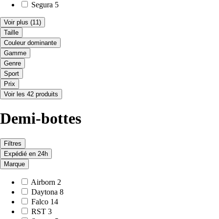
Segura
5
Voir plus
(11)
Taille
Couleur dominante
Gamme
Genre
Sport
Prix
Voir les 42 produits
Demi-bottes
Filtres
Expédié en 24h
Marque
Airborn
2
Daytona
8
Falco
14
RST
3