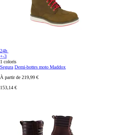
24h
+-3
1 coloris
Segura
Demi-bottes moto Maddox
À partir de
219,99 €
153,14 €