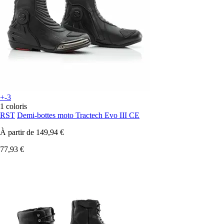
+-3
1 coloris
RST
Demi-bottes moto Tractech Evo III CE
À partir de
149,94 €
77,93 €