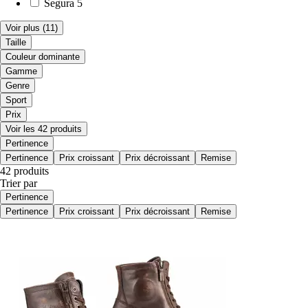
Segura
5
Voir plus
(11)
Taille
Couleur dominante
Gamme
Genre
Sport
Prix
Voir les 42 produits
Pertinence
Pertinence
Prix croissant
Prix décroissant
Remise
42 produits
Trier par
Pertinence
Pertinence
Prix croissant
Prix décroissant
Remise