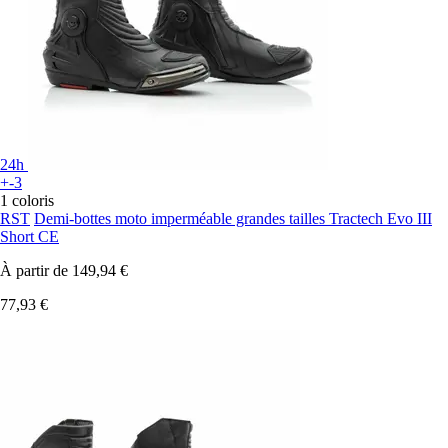
24h
+-3
1 coloris
RST
Demi-bottes moto imperméable grandes tailles Tractech Evo III
Short CE
À partir de
149,94 €
77,93 €