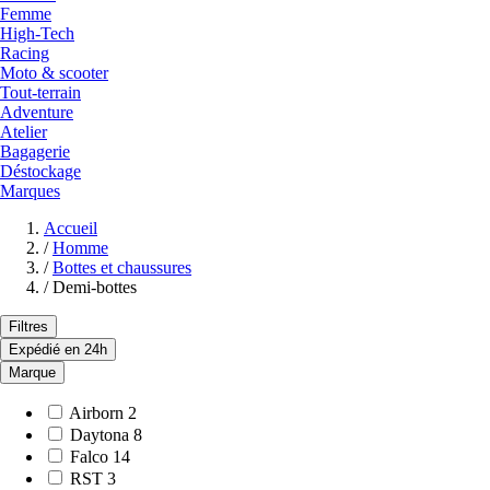
Femme
High-Tech
Racing
Moto & scooter
Tout-terrain
Adventure
Atelier
Bagagerie
Déstockage
Marques
Accueil
/
Homme
/
Bottes et chaussures
/
Demi-bottes
Filtres
Expédié en 24h
Marque
Airborn
2
Daytona
8
Falco
14
RST
3