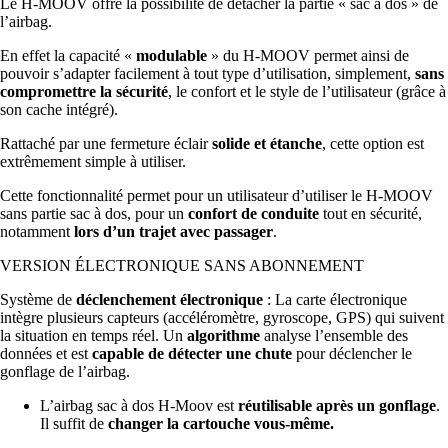
Le H-MOOV offre la possibilité de détacher la partie « sac à dos » de
l’airbag.
En effet la capacité «
modulable
» du H-MOOV permet ainsi de
pouvoir s’adapter facilement à tout type d’utilisation, simplement,
sans
compromettre la sécurité
, le confort et le style de l’utilisateur (grâce à
son cache intégré).
Rattaché par une fermeture éclair
solide et étanche
, cette option est
extrêmement simple à utiliser.
Cette fonctionnalité permet pour un utilisateur d’utiliser le H-MOOV
sans partie sac à dos, pour un
confort de conduite
tout en sécurité,
notamment
lors d’un trajet avec passager
.
VERSION ÉLECTRONIQUE SANS ABONNEMENT
Système de
déclenchement électronique
: La carte électronique
intègre plusieurs capteurs (accéléromètre, gyroscope, GPS) qui suivent
la situation en temps réel. Un
algorithme
analyse l’ensemble des
données et est
capable de détecter une chute
pour déclencher le
gonflage de l’airbag.
L’airbag sac à dos H-Moov est
réutilisable après un gonflage
.
Il suffit de
changer la cartouche vous-même.