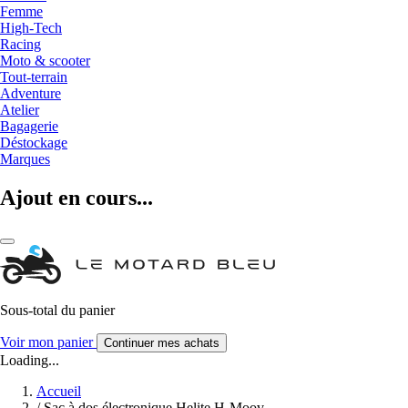
Femme
High-Tech
Racing
Moto & scooter
Tout-terrain
Adventure
Atelier
Bagagerie
Déstockage
Marques
Ajout en cours...
Sous-total du panier
Voir mon panier
Continuer mes achats
Loading...
Accueil
/
Sac à dos électronique Helite H-Moov