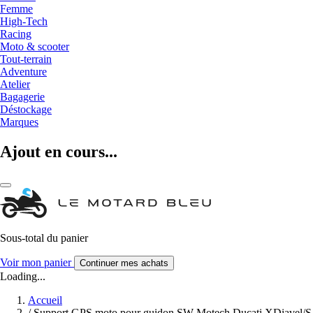
Femme
High-Tech
Racing
Moto & scooter
Tout-terrain
Adventure
Atelier
Bagagerie
Déstockage
Marques
Ajout en cours...
Sous-total du panier
Voir mon panier
Continuer mes achats
Loading...
Accueil
/
Support GPS moto pour guidon SW-Motech Ducati XDiavel/S