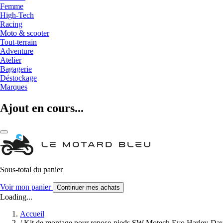
Femme
High-Tech
Racing
Moto & scooter
Tout-terrain
Adventure
Atelier
Bagagerie
Déstockage
Marques
Ajout en cours...
Sous-total du panier
Voir mon panier
Continuer mes achats
Loading...
Accueil
/
Kit de montage pour repose-pieds SW-Motech Evo Harley-Da