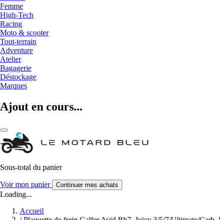
Femme
High-Tech
Racing
Moto & scooter
Tout-terrain
Adventure
Atelier
Bagagerie
Déstockage
Marques
Ajout en cours...
Sous-total du panier
Voir mon panier
Continuer mes achats
Loading...
Accueil
/
Plaquette de frein Galfer Avid Bb7, Juicy 3/5/7/Ultimate/Carb