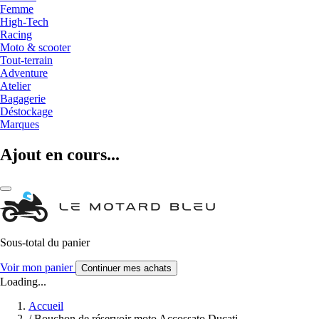
Femme
High-Tech
Racing
Moto & scooter
Tout-terrain
Adventure
Atelier
Bagagerie
Déstockage
Marques
Ajout en cours...
Sous-total du panier
Voir mon panier
Continuer mes achats
Loading...
Accueil
/
Bouchon de réservoir moto Accossato Ducati