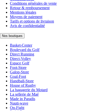
Conditions générales de vente
Retour & remboursement
Mentions légales
Moyens de paiement
Tarifs et options de livraison
Avis de confidentialité
Nos boutiques
Basket-Center
Boulevard du Golf
Direct Running
Direct-Volley
Espace Golf
Foot-Store
Galop-Store
Goal-Foot
Handball-Store
House of Rugby
La bagagerie du Motard
La sellerie de Maé
Made in Paradis
Nauti-wave
On-Fight