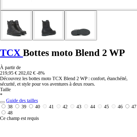
TCX
Bottes moto Blend 2 WP
À partir de
219,95 €
202,02 €
-8%
Découvrez les bottes moto TCX Blend 2 WP : confort, étanchéité,
sécurité, et style pour vos aventures à deux roues.
Taille
*
Guide des tailles
38
39
40
41
42
43
44
45
46
47
48
Ce champ est requis