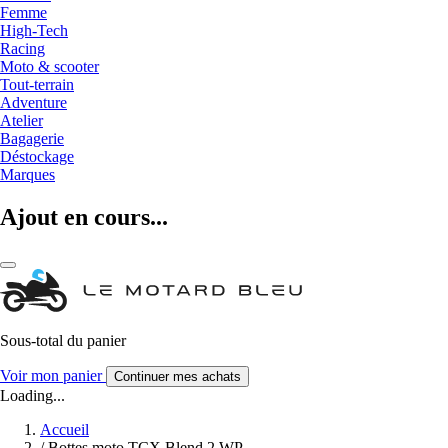
Femme
High-Tech
Racing
Moto & scooter
Tout-terrain
Adventure
Atelier
Bagagerie
Déstockage
Marques
Ajout en cours...
Sous-total du panier
Voir mon panier
Continuer mes achats
Loading...
Accueil
/
Bottes moto TCX Blend 2 WP