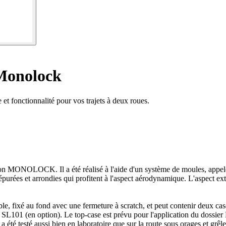
Monolock
et fonctionnalité pour vos trajets à deux roues.
ONOLOCK. Il a été réalisé à l'aide d'un système de moules, appelé con
purées et arrondies qui profitent à l'aspect aérodynamique. L'aspect exté
e, fixé au fond avec une fermeture à scratch, et peut contenir deux cas
SL101 (en option). Le top-case est prévu pour l'application du dossier 
a été testé aussi bien en laboratoire que sur la route sous orages et grêle