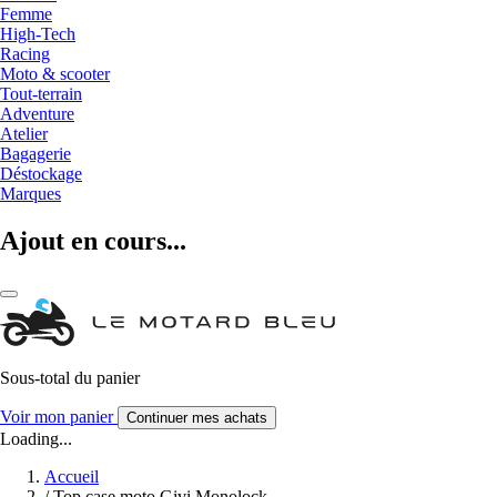
Femme
High-Tech
Racing
Moto & scooter
Tout-terrain
Adventure
Atelier
Bagagerie
Déstockage
Marques
Ajout en cours...
Sous-total du panier
Voir mon panier
Continuer mes achats
Loading...
Accueil
/
Top case moto Givi Monolock