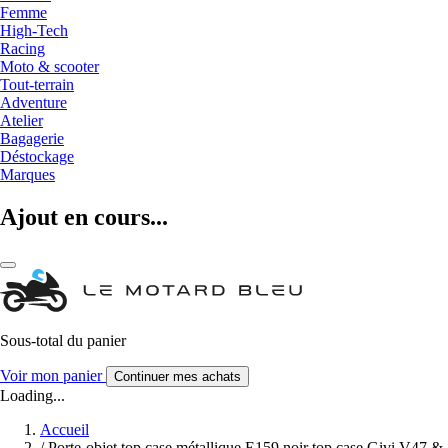
Femme
High-Tech
Racing
Moto & scooter
Tout-terrain
Adventure
Atelier
Bagagerie
Déstockage
Marques
Ajout en cours...
Sous-total du panier
Voir mon panier
Continuer mes achats
Loading...
Accueil
/
Porte-objet top case métallique E159 noir top case Givi V47 &