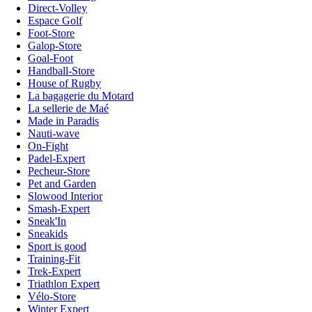
Direct-Volley
Espace Golf
Foot-Store
Galop-Store
Goal-Foot
Handball-Store
House of Rugby
La bagagerie du Motard
La sellerie de Maé
Made in Paradis
Nauti-wave
On-Fight
Padel-Expert
Pecheur-Store
Pet and Garden
Slowood Interior
Smash-Expert
Sneak'In
Sneakids
Sport is good
Training-Fit
Trek-Expert
Triathlon Expert
Vélo-Store
Winter Expert