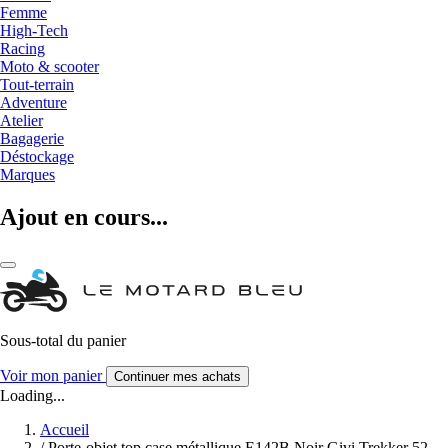
Femme
High-Tech
Racing
Moto & scooter
Tout-terrain
Adventure
Atelier
Bagagerie
Déstockage
Marques
Ajout en cours...
Sous-total du panier
Voir mon panier
Continuer mes achats
Loading...
Accueil
/
Porte-objet top case métallique E142B Noir Givi Trekker 52