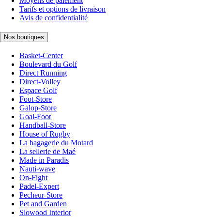
Moyens de paiement
Tarifs et options de livraison
Avis de confidentialité
Nos boutiques
Basket-Center
Boulevard du Golf
Direct Running
Direct-Volley
Espace Golf
Foot-Store
Galop-Store
Goal-Foot
Handball-Store
House of Rugby
La bagagerie du Motard
La sellerie de Maé
Made in Paradis
Nauti-wave
On-Fight
Padel-Expert
Pecheur-Store
Pet and Garden
Slowood Interior