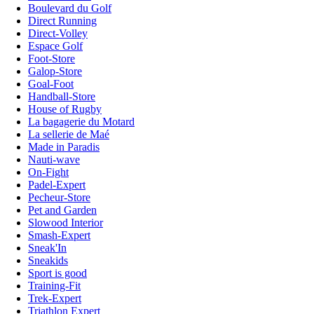
Boulevard du Golf
Direct Running
Direct-Volley
Espace Golf
Foot-Store
Galop-Store
Goal-Foot
Handball-Store
House of Rugby
La bagagerie du Motard
La sellerie de Maé
Made in Paradis
Nauti-wave
On-Fight
Padel-Expert
Pecheur-Store
Pet and Garden
Slowood Interior
Smash-Expert
Sneak'In
Sneakids
Sport is good
Training-Fit
Trek-Expert
Triathlon Expert