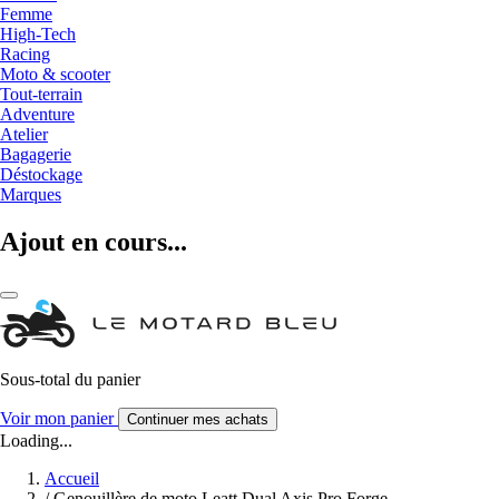
Femme
High-Tech
Racing
Moto & scooter
Tout-terrain
Adventure
Atelier
Bagagerie
Déstockage
Marques
Ajout en cours...
Sous-total du panier
Voir mon panier
Continuer mes achats
Loading...
Accueil
/
Genouillère de moto Leatt Dual Axis Pro Forge