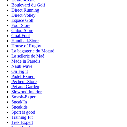
Boulevard du Golf
Direct Running
Direct-Volley
Espace Golf
Foot-Store
Galop-Store
Goal-Foot
Handball-Store
House of Rugby
La bagagerie du Motard
La sellerie de Maé
Made in Paradis
Nauti-wave
On-Fight
Padel-Expert
Pecheur-Store
Pet and Garden
Slowood Interior
Smash-Expert
Sneak'In
Sneakids
Sport is good
Training-Fit
Trek-Expert