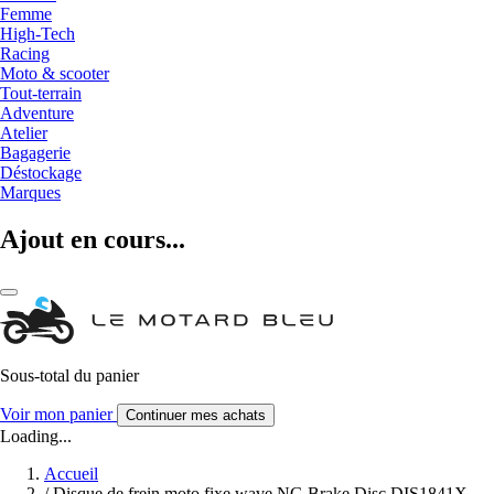
Femme
High-Tech
Racing
Moto & scooter
Tout-terrain
Adventure
Atelier
Bagagerie
Déstockage
Marques
Ajout en cours...
Sous-total du panier
Voir mon panier
Continuer mes achats
Loading...
Accueil
/
Disque de frein moto fixe wave NG Brake Disc DIS1841X