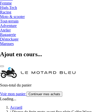
Femme
High-Tech
Racing
Moto & scooter
Tout-terrain
Adventure
Atelier
Bagagerie
Déstockage
Marques
Ajout en cours...
Sous-total du panier
Voir mon panier
Continuer mes achats
Loading...
Accueil
/
Disque de frein moto avant fixe plein Galfer Wave