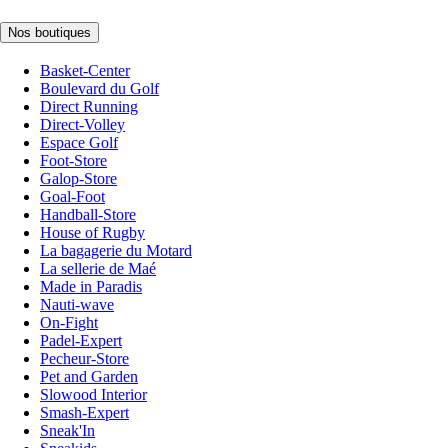
Nos boutiques
Basket-Center
Boulevard du Golf
Direct Running
Direct-Volley
Espace Golf
Foot-Store
Galop-Store
Goal-Foot
Handball-Store
House of Rugby
La bagagerie du Motard
La sellerie de Maé
Made in Paradis
Nauti-wave
On-Fight
Padel-Expert
Pecheur-Store
Pet and Garden
Slowood Interior
Smash-Expert
Sneak'In