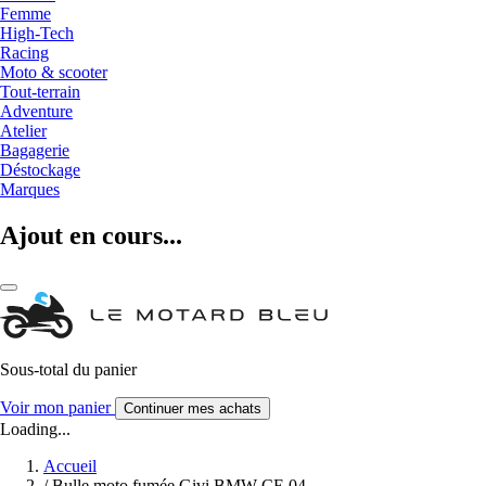
Femme
High-Tech
Racing
Moto & scooter
Tout-terrain
Adventure
Atelier
Bagagerie
Déstockage
Marques
Ajout en cours...
Sous-total du panier
Voir mon panier
Continuer mes achats
Loading...
Accueil
/
Bulle moto fumée Givi BMW CE 04