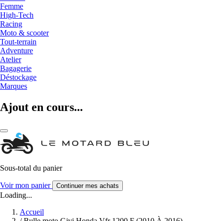
Femme
High-Tech
Racing
Moto & scooter
Tout-terrain
Adventure
Atelier
Bagagerie
Déstockage
Marques
Ajout en cours...
Sous-total du panier
Voir mon panier
Continuer mes achats
Loading...
Accueil
/
Bulle moto Givi Honda Vfr 1200 F (2010 À 2016)