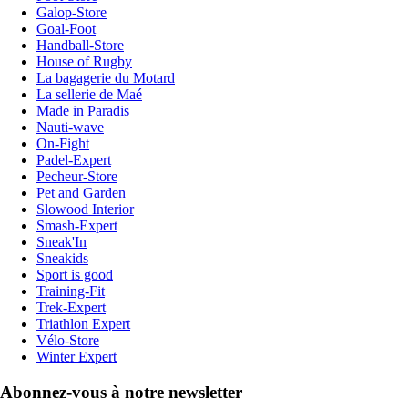
Galop-Store
Goal-Foot
Handball-Store
House of Rugby
La bagagerie du Motard
La sellerie de Maé
Made in Paradis
Nauti-wave
On-Fight
Padel-Expert
Pecheur-Store
Pet and Garden
Slowood Interior
Smash-Expert
Sneak'In
Sneakids
Sport is good
Training-Fit
Trek-Expert
Triathlon Expert
Vélo-Store
Winter Expert
Abonnez-vous à notre newsletter