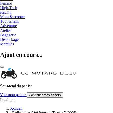
Femme
High-Tech
Racing
Moto & scooter
Tout-terrain
Adventure
Atelier
Bagagerie
Déstockage
Marques
Ajout en cours...
Sous-total du panier
Voir mon panier
Continuer mes achats
Loading...
Accueil
/
Bulle moto Givi Yamaha Tracer 7 (2025)