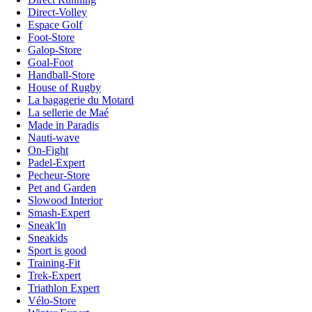
Direct-Volley
Espace Golf
Foot-Store
Galop-Store
Goal-Foot
Handball-Store
House of Rugby
La bagagerie du Motard
La sellerie de Maé
Made in Paradis
Nauti-wave
On-Fight
Padel-Expert
Pecheur-Store
Pet and Garden
Slowood Interior
Smash-Expert
Sneak'In
Sneakids
Sport is good
Training-Fit
Trek-Expert
Triathlon Expert
Vélo-Store