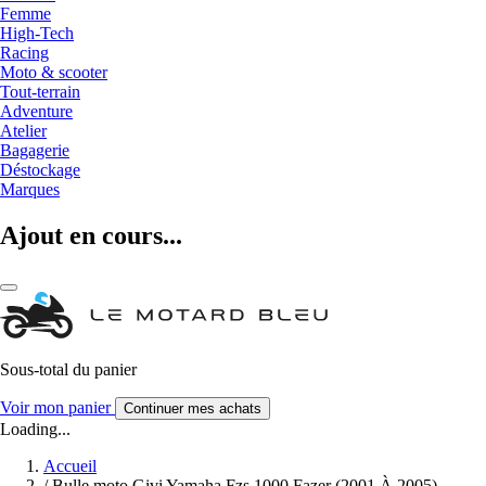
Femme
High-Tech
Racing
Moto & scooter
Tout-terrain
Adventure
Atelier
Bagagerie
Déstockage
Marques
Ajout en cours...
Sous-total du panier
Voir mon panier
Continuer mes achats
Loading...
Accueil
/
Bulle moto Givi Yamaha Fzs 1000 Fazer (2001 À 2005)