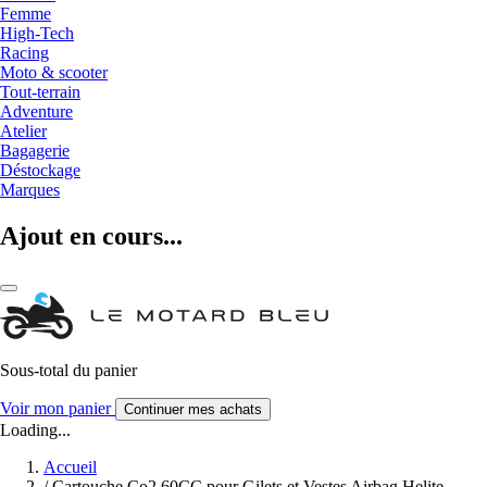
Femme
High-Tech
Racing
Moto & scooter
Tout-terrain
Adventure
Atelier
Bagagerie
Déstockage
Marques
Ajout en cours...
Sous-total du panier
Voir mon panier
Continuer mes achats
Loading...
Accueil
/
Cartouche Co2 60CC pour Gilets et Vestes Airbag Helite