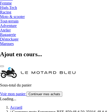
Femme
High-Tech
Racing
Moto & scooter
Tout-terrain
Adventure
Atelier
Bagagerie
Déstockage
Marques
Ajout en cours...
Sous-total du panier
Voir mon panier
Continuer mes achats
Loading...
Accueil
/
Couronne moto Supersprox RFE-859:48 # 50-35016-48 # #