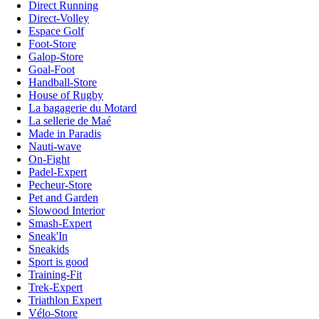
Direct Running
Direct-Volley
Espace Golf
Foot-Store
Galop-Store
Goal-Foot
Handball-Store
House of Rugby
La bagagerie du Motard
La sellerie de Maé
Made in Paradis
Nauti-wave
On-Fight
Padel-Expert
Pecheur-Store
Pet and Garden
Slowood Interior
Smash-Expert
Sneak'In
Sneakids
Sport is good
Training-Fit
Trek-Expert
Triathlon Expert
Vélo-Store