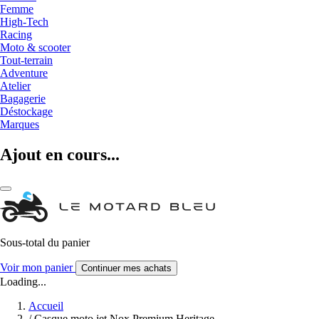
Femme
High-Tech
Racing
Moto & scooter
Tout-terrain
Adventure
Atelier
Bagagerie
Déstockage
Marques
Ajout en cours...
Sous-total du panier
Voir mon panier
Continuer mes achats
Loading...
Accueil
/
Casque moto jet Nox Premium Heritage