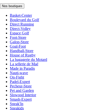
Nos boutiques
Basket-Center
Boulevard du Golf
Direct Running
Direct-Volley
Espace Golf
Foot-Store
Galop-Store
Goal-Foot
Handball-Store
House of Rugby
La bagagerie du Motard
La sellerie de Maé
Made in Paradis
Nauti-wave
On-Fight
Padel-Expert
Pecheur-Store
Pet and Garden
Slowood Interior
Smash-Expert
Sneak'In
Sneakids