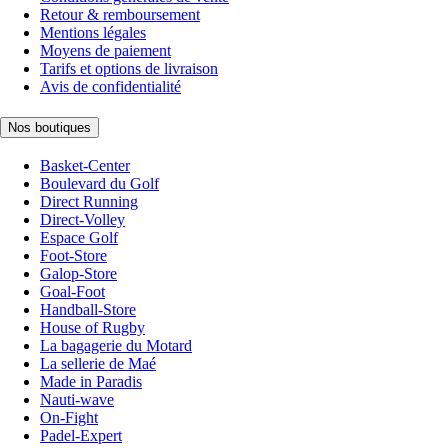
Retour & remboursement
Mentions légales
Moyens de paiement
Tarifs et options de livraison
Avis de confidentialité
Nos boutiques
Basket-Center
Boulevard du Golf
Direct Running
Direct-Volley
Espace Golf
Foot-Store
Galop-Store
Goal-Foot
Handball-Store
House of Rugby
La bagagerie du Motard
La sellerie de Maé
Made in Paradis
Nauti-wave
On-Fight
Padel-Expert