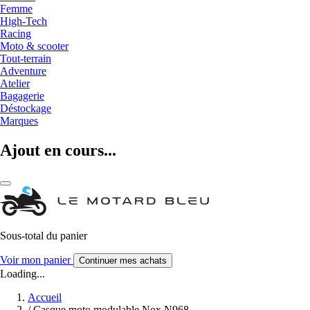
Femme
High-Tech
Racing
Moto & scooter
Tout-terrain
Adventure
Atelier
Bagagerie
Déstockage
Marques
Ajout en cours...
Sous-total du panier
Voir mon panier
Continuer mes achats
Loading...
Accueil
/
Casque moto modulable Nox N968