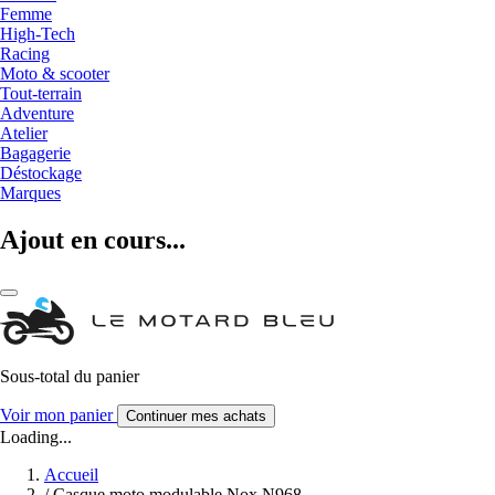
Femme
High-Tech
Racing
Moto & scooter
Tout-terrain
Adventure
Atelier
Bagagerie
Déstockage
Marques
Ajout en cours...
Sous-total du panier
Voir mon panier
Continuer mes achats
Loading...
Accueil
/
Casque moto modulable Nox N968