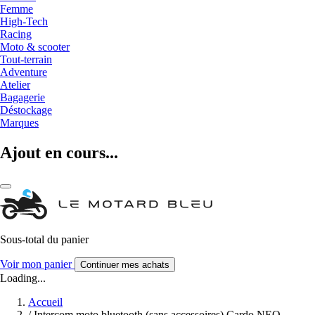
Femme
High-Tech
Racing
Moto & scooter
Tout-terrain
Adventure
Atelier
Bagagerie
Déstockage
Marques
Ajout en cours...
Sous-total du panier
Voir mon panier
Continuer mes achats
Loading...
Accueil
/
Intercom moto bluetooth (sans accessoires) Cardo NEO