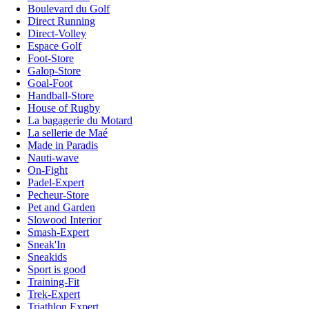
Boulevard du Golf
Direct Running
Direct-Volley
Espace Golf
Foot-Store
Galop-Store
Goal-Foot
Handball-Store
House of Rugby
La bagagerie du Motard
La sellerie de Maé
Made in Paradis
Nauti-wave
On-Fight
Padel-Expert
Pecheur-Store
Pet and Garden
Slowood Interior
Smash-Expert
Sneak'In
Sneakids
Sport is good
Training-Fit
Trek-Expert
Triathlon Expert