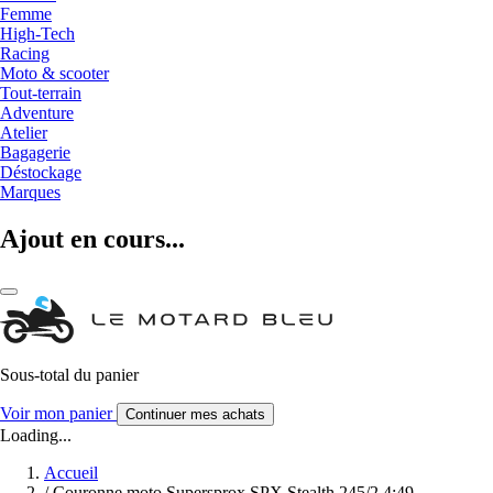
Femme
High-Tech
Racing
Moto & scooter
Tout-terrain
Adventure
Atelier
Bagagerie
Déstockage
Marques
Ajout en cours...
Sous-total du panier
Voir mon panier
Continuer mes achats
Loading...
Accueil
/
Couronne moto Supersprox SPX Stealth 245/2.4:49