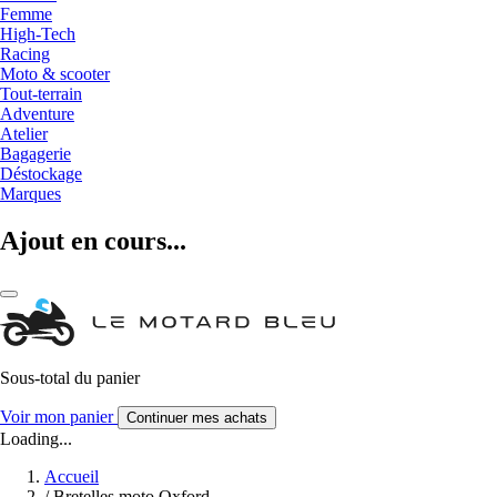
Femme
High-Tech
Racing
Moto & scooter
Tout-terrain
Adventure
Atelier
Bagagerie
Déstockage
Marques
Ajout en cours...
Sous-total du panier
Voir mon panier
Continuer mes achats
Loading...
Accueil
/
Bretelles moto Oxford