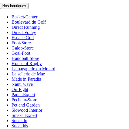
Nos boutiques
Basket-Center
Boulevard du Golf
Direct Running
Direct-Volley
Espace Golf
Foot-Store
Galop-Store
Goal-Foot
Handball-Store
House of Rugby
La bagagerie du Motard
La sellerie de Maé
Made in Paradis
Nauti-wave
On-Fight
Padel-Expert
Pecheur-Store
Pet and Garden
Slowood Interior
Smash-Expert
Sneak'In
Sneakids