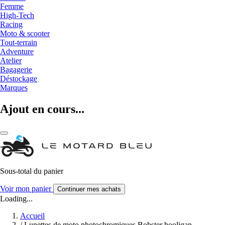
Femme
High-Tech
Racing
Moto & scooter
Tout-terrain
Adventure
Atelier
Bagagerie
Déstockage
Marques
Ajout en cours...
Sous-total du panier
Voir mon panier
Continuer mes achats
Loading...
Accueil
/
Lunettes de moto photochromiques Bobster hooligan