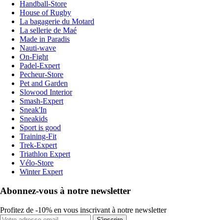
Handball-Store
House of Rugby
La bagagerie du Motard
La sellerie de Maé
Made in Paradis
Nauti-wave
On-Fight
Padel-Expert
Pecheur-Store
Pet and Garden
Slowood Interior
Smash-Expert
Sneak'In
Sneakids
Sport is good
Training-Fit
Trek-Expert
Triathlon Expert
Vélo-Store
Winter Expert
Abonnez-vous à notre newsletter
Profitez de -10% en vous inscrivant à notre newsletter
S'inscrire