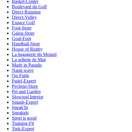
Basket-Center
Boulevard du Golf
Direct Running
Direct-Volley
Espace Golf
Foot-Store
Galop-Store
Goal-Foot
Handball-Store
House of Rugby
La bagagerie du Motard
La sellerie de Maé
Made in Paradis
Nauti-wave
On-Fight
Padel-Expert
Pecheur-Store
Pet and Garden
Slowood Interior
Smash-Expert
Sneak'In
Sneakids
Sport is good
Training-Fit
Trek-Expert