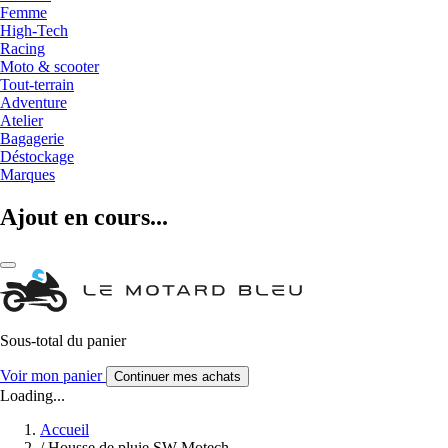
Femme
High-Tech
Racing
Moto & scooter
Tout-terrain
Adventure
Atelier
Bagagerie
Déstockage
Marques
Ajout en cours...
Sous-total du panier
Voir mon panier
Continuer mes achats
Loading...
Accueil
/
Housse de pluie SW-Motech