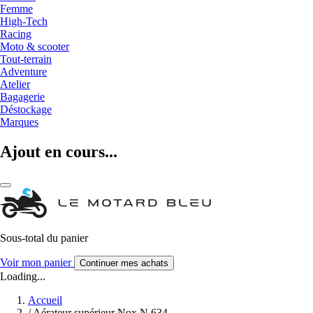
Femme
High-Tech
Racing
Moto & scooter
Tout-terrain
Adventure
Atelier
Bagagerie
Déstockage
Marques
Ajout en cours...
Sous-total du panier
Voir mon panier
Continuer mes achats
Loading...
Accueil
/
Aérateur supérieur Nox N 634