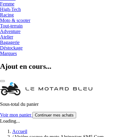
Femme
High-Tech
Racing
Moto & scooter
Tout-terrain
Adventure
Atelier
Bagagerie
Déstockage
Marques
Ajout en cours...
Sous-total du panier
Voir mon panier
Continuer mes achats
Loading...
Accueil
/
Visière casque de moto Alpinestars SM5 Corp