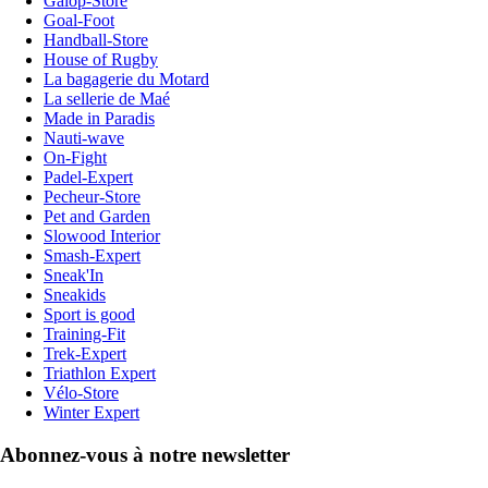
Galop-Store
Goal-Foot
Handball-Store
House of Rugby
La bagagerie du Motard
La sellerie de Maé
Made in Paradis
Nauti-wave
On-Fight
Padel-Expert
Pecheur-Store
Pet and Garden
Slowood Interior
Smash-Expert
Sneak'In
Sneakids
Sport is good
Training-Fit
Trek-Expert
Triathlon Expert
Vélo-Store
Winter Expert
Abonnez-vous à notre newsletter