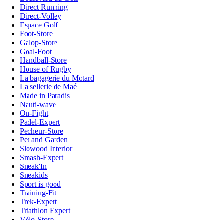
Direct Running
Direct-Volley
Espace Golf
Foot-Store
Galop-Store
Goal-Foot
Handball-Store
House of Rugby
La bagagerie du Motard
La sellerie de Maé
Made in Paradis
Nauti-wave
On-Fight
Padel-Expert
Pecheur-Store
Pet and Garden
Slowood Interior
Smash-Expert
Sneak'In
Sneakids
Sport is good
Training-Fit
Trek-Expert
Triathlon Expert
Vélo-Store