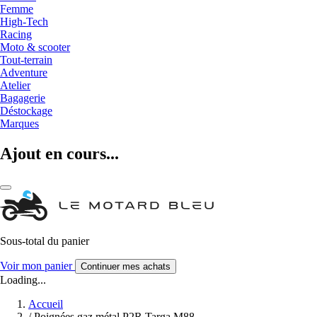
Femme
High-Tech
Racing
Moto & scooter
Tout-terrain
Adventure
Atelier
Bagagerie
Déstockage
Marques
Ajout en cours...
Sous-total du panier
Voir mon panier
Continuer mes achats
Loading...
Accueil
/
Poignées gaz métal P2R Targa M88