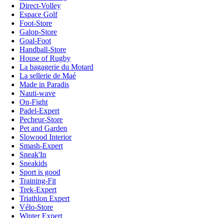
Direct-Volley
Espace Golf
Foot-Store
Galop-Store
Goal-Foot
Handball-Store
House of Rugby
La bagagerie du Motard
La sellerie de Maé
Made in Paradis
Nauti-wave
On-Fight
Padel-Expert
Pecheur-Store
Pet and Garden
Slowood Interior
Smash-Expert
Sneak'In
Sneakids
Sport is good
Training-Fit
Trek-Expert
Triathlon Expert
Vélo-Store
Winter Expert