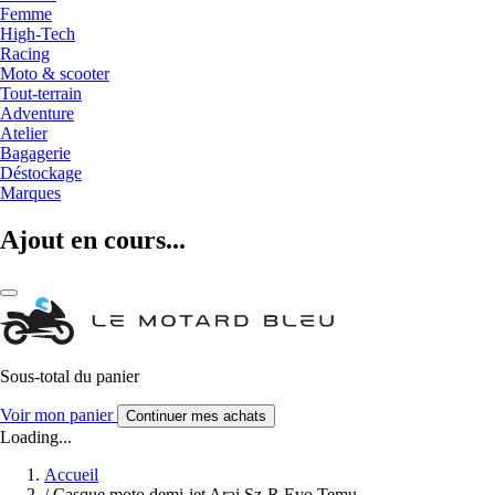
Femme
High-Tech
Racing
Moto & scooter
Tout-terrain
Adventure
Atelier
Bagagerie
Déstockage
Marques
Ajout en cours...
Sous-total du panier
Voir mon panier
Continuer mes achats
Loading...
Accueil
/
Casque moto demi-jet Arai Sz-R Evo Temu