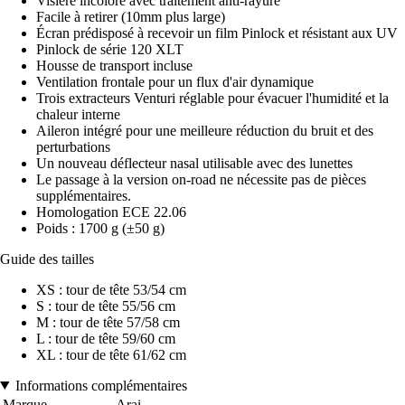
Visière incolore avec traitement anti-rayure
Facile à retirer (10mm plus large)
Écran prédisposé à recevoir un film Pinlock et résistant aux UV
Pinlock de série 120 XLT
Housse de transport incluse
Ventilation frontale pour un flux d'air dynamique
Trois extracteurs Venturi réglable pour évacuer l'humidité et la
chaleur interne
Aileron intégré pour une meilleure réduction du bruit et des
perturbations
Un nouveau déflecteur nasal utilisable avec des lunettes
Le passage à la version on-road ne nécessite pas de pièces
supplémentaires.
Homologation ECE 22.06
Poids : 1700 g (±50 g)
Guide des tailles
XS : tour de tête 53/54 cm
S : tour de tête 55/56 cm
M : tour de tête 57/58 cm
L : tour de tête 59/60 cm
XL : tour de tête 61/62 cm
Informations complémentaires
Marque
Arai