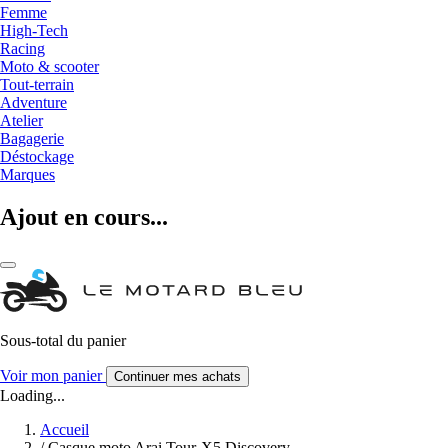
Femme
High-Tech
Racing
Moto & scooter
Tout-terrain
Adventure
Atelier
Bagagerie
Déstockage
Marques
Ajout en cours...
Sous-total du panier
Voir mon panier
Continuer mes achats
Loading...
Accueil
/
Casque moto Arai Tour-X5 Discovery