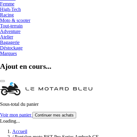
Femme
High-Tech
Racing
Moto & scooter
Tout-terrain
Adventure
Atelier
Bagagerie
Déstockage
Marques
Ajout en cours...
Sous-total du panier
Voir mon panier
Continuer mes achats
Loading...
Accueil
/
Pantalon moto RST Pro Series Ambush CE