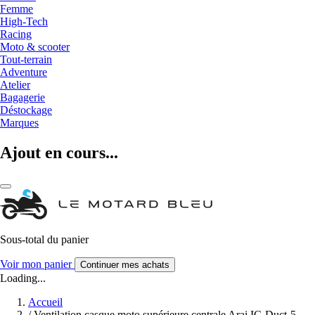
Femme
High-Tech
Racing
Moto & scooter
Tout-terrain
Adventure
Atelier
Bagagerie
Déstockage
Marques
Ajout en cours...
Sous-total du panier
Voir mon panier
Continuer mes achats
Loading...
Accueil
/
Ventilation casque moto supérieure centrale Arai IC-Duct-5