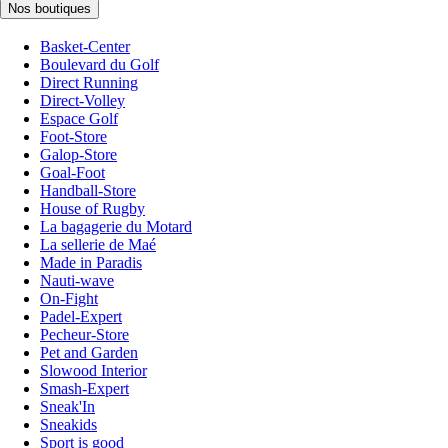
Nos boutiques
Basket-Center
Boulevard du Golf
Direct Running
Direct-Volley
Espace Golf
Foot-Store
Galop-Store
Goal-Foot
Handball-Store
House of Rugby
La bagagerie du Motard
La sellerie de Maé
Made in Paradis
Nauti-wave
On-Fight
Padel-Expert
Pecheur-Store
Pet and Garden
Slowood Interior
Smash-Expert
Sneak'In
Sneakids
Sport is good