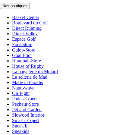
Nos boutiques
Basket-Center
Boulevard du Golf
Direct Running
Direct-Volley
Espace Golf
Foot-Store
Galop-Store
Goal-Foot
Handball-Store
House of Rugby
La bagagerie du Motard
La sellerie de Maé
Made in Paradis
Nauti-wave
On-Fight
Padel-Expert
Pecheur-Store
Pet and Garden
Slowood Interior
Smash-Expert
Sneak'In
Sneakids