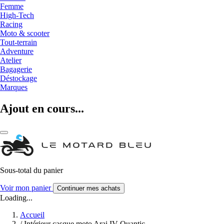
Femme
High-Tech
Racing
Moto & scooter
Tout-terrain
Adventure
Atelier
Bagagerie
Déstockage
Marques
Ajout en cours...
Sous-total du panier
Voir mon panier
Continuer mes achats
Loading...
Accueil
/
Intérieur casque moto Arai IV Quantic