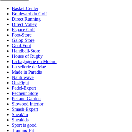
Basket-Center
Boulevard du Golf
Direct Running
Direct-Volley
Espace Golf
Foot-Store
Galop-Store
Goal-Foot
Handball-Store
House of Rugby
La bagagerie du Motard
La sellerie de Maé
Made in Paradis
Nauti-wave
On-Fight
Padel-Expert
Pecheur-Store
Pet and Garden
Slowood Interior
Smash-Expert
Sneak'In
Sneakids
Sport is good
Training-Fit