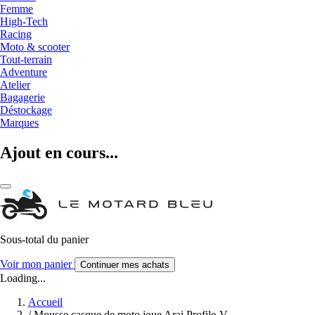
Femme
High-Tech
Racing
Moto & scooter
Tout-terrain
Adventure
Atelier
Bagagerie
Déstockage
Marques
Ajout en cours...
Sous-total du panier
Voir mon panier
Continuer mes achats
Loading...
Accueil
/
Mousse casque de moto joue Arai Profile-V