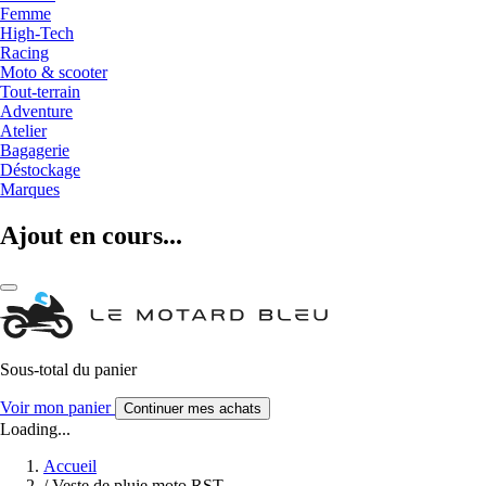
Femme
High-Tech
Racing
Moto & scooter
Tout-terrain
Adventure
Atelier
Bagagerie
Déstockage
Marques
Ajout en cours...
Sous-total du panier
Voir mon panier
Continuer mes achats
Loading...
Accueil
/
Veste de pluie moto RST