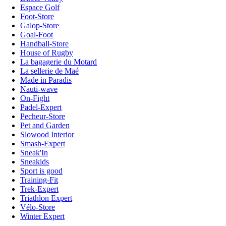
Espace Golf
Foot-Store
Galop-Store
Goal-Foot
Handball-Store
House of Rugby
La bagagerie du Motard
La sellerie de Maé
Made in Paradis
Nauti-wave
On-Fight
Padel-Expert
Pecheur-Store
Pet and Garden
Slowood Interior
Smash-Expert
Sneak'In
Sneakids
Sport is good
Training-Fit
Trek-Expert
Triathlon Expert
Vélo-Store
Winter Expert