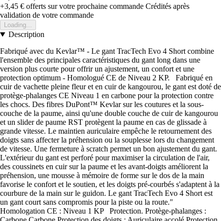
+3,45 €
offerts sur votre prochaine commande
Crédités après
validation de votre commande
Loading...
Description
Fabriqué avec du Kevlar™ - Le gant TracTech Evo 4 Short combine
l'ensemble des principales caractéristiques du gant long dans une
version plus courte pour offrir un ajustement, un confort et une
protection optimum - Homologué CE de Niveau 2 KP. Fabriqué en
cuir de vachette pleine fleur et en cuir de kangourou, le gant est doté de
protège-phalanges CE Niveau 1 en carbone pour la protection contre
les chocs. Des fibres DuPont™ Kevlar sur les coutures et la sous-
couche de la paume, ainsi qu'une double couche de cuir de kangourou
et un slider de paume RST protègent la paume en cas de glissade à
grande vitesse. Le maintien auriculaire empêche le retournement des
doigts sans affecter la préhension ou la souplesse lors du changement
de vitesse. Une fermeture à scratch permet un bon ajustement du gant.
L'extérieur du gant est perforé pour maximiser la circulation de l'air,
des coussinets en cuir sur la paume et les avant-doigts améliorent la
préhension, une mousse à mémoire de forme sur le dos de la main
favorise le confort et le soutien, et les doigts pré-courbés s'adaptent à la
courbure de la main sur le guidon. Le gant TracTech Evo 4 Short est
un gant court sans compromis pour la piste ou la route."
Homologation CE : Niveau 1 KP Protection. Protège-phalanges :
Carbone Carbone Protection des doigts : Auriculaire accolé Protection