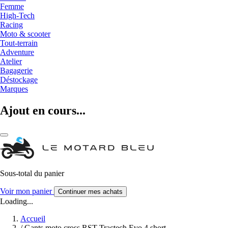
Femme
High-Tech
Racing
Moto & scooter
Tout-terrain
Adventure
Atelier
Bagagerie
Déstockage
Marques
Ajout en cours...
Sous-total du panier
Voir mon panier
Continuer mes achats
Loading...
Accueil
/
Gants moto cross RST Tractech Evo 4 short