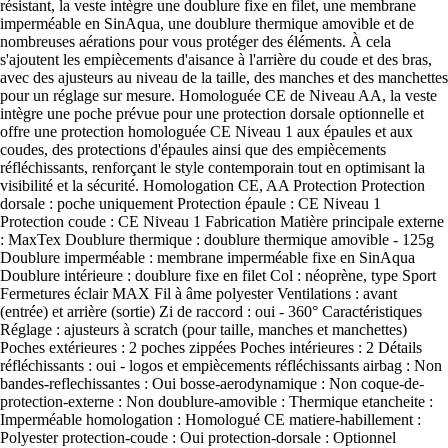
résistant, la veste intègre une doublure fixe en filet, une membrane
imperméable en SinAqua, une doublure thermique amovible et de
nombreuses aérations pour vous protéger des éléments. À cela
s'ajoutent les empiècements d'aisance à l'arrière du coude et des bras,
avec des ajusteurs au niveau de la taille, des manches et des manchettes
pour un réglage sur mesure. Homologuée CE de Niveau AA, la veste
intègre une poche prévue pour une protection dorsale optionnelle et
offre une protection homologuée CE Niveau 1 aux épaules et aux
coudes, des protections d'épaules ainsi que des empiècements
réfléchissants, renforçant le style contemporain tout en optimisant la
visibilité et la sécurité. Homologation CE, AA Protection Protection
dorsale : poche uniquement Protection épaule : CE Niveau 1
Protection coude : CE Niveau 1 Fabrication Matière principale externe
: MaxTex Doublure thermique : doublure thermique amovible - 125g
Doublure imperméable : membrane imperméable fixe en SinAqua
Doublure intérieure : doublure fixe en filet Col : néoprène, type Sport
Fermetures éclair MAX Fil à âme polyester Ventilations : avant
(entrée) et arrière (sortie) Zi de raccord : oui - 360° Caractéristiques
Réglage : ajusteurs à scratch (pour taille, manches et manchettes)
Poches extérieures : 2 poches zippées Poches intérieures : 2 Détails
réfléchissants : oui - logos et empiècements réfléchissants airbag : Non
bandes-reflechissantes : Oui bosse-aerodynamique : Non coque-de-
protection-externe : Non doublure-amovible : Thermique etancheite :
Imperméable homologation : Homologué CE matiere-habillement :
Polyester protection-coude : Oui protection-dorsale : Optionnel