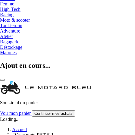
Femme
High-Tech
Racing
Moto & scooter
Tout-terrain
Adventure
Atelier
Bagagerie
Déstockage
Marques
Ajout en cours...
Sous-total du panier
Voir mon panier
Continuer mes achats
Loading...
Accueil
/
Veste moto RST S-1