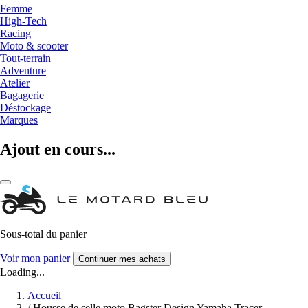
Femme
High-Tech
Racing
Moto & scooter
Tout-terrain
Adventure
Atelier
Bagagerie
Déstockage
Marques
Ajout en cours...
Sous-total du panier
Voir mon panier
Continuer mes achats
Loading...
Accueil
/
Housse de selle moto Bagster Design Yamaha Tracer