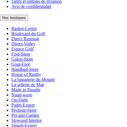
Tarifs et options de livraison
Avis de confidentialité
Nos boutiques
Basket-Center
Boulevard du Golf
Direct Running
Direct-Volley
Espace Golf
Foot-Store
Galop-Store
Goal-Foot
Handball-Store
House of Rugby
La bagagerie du Motard
La sellerie de Maé
Made in Paradis
Nauti-wave
On-Fight
Padel-Expert
Pecheur-Store
Pet and Garden
Slowood Interior
Smash-Expert