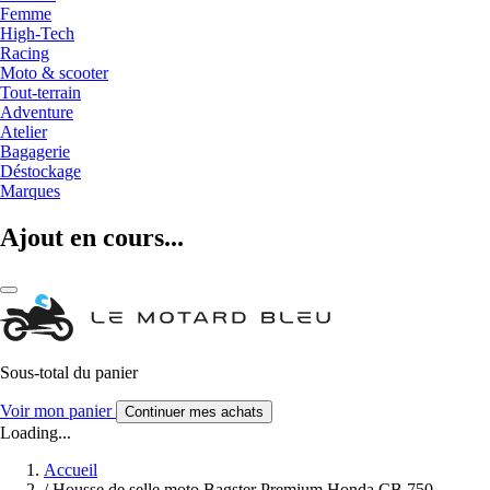
Femme
High-Tech
Racing
Moto & scooter
Tout-terrain
Adventure
Atelier
Bagagerie
Déstockage
Marques
Ajout en cours...
Sous-total du panier
Voir mon panier
Continuer mes achats
Loading...
Accueil
/
Housse de selle moto Bagster Premium Honda CB 750