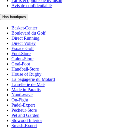
Tarifs et options de livraison
Avis de confidentialité
Nos boutiques
Basket-Center
Boulevard du Golf
Direct Running
Direct-Volley
Espace Golf
Foot-Store
Galop-Store
Goal-Foot
Handball-Store
House of Rugby
La bagagerie du Motard
La sellerie de Maé
Made in Paradis
Nauti-wave
On-Fight
Padel-Expert
Pecheur-Store
Pet and Garden
Slowood Interior
Smash-Expert