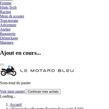
Femme
High-Tech
Racing
Moto & scooter
Tout-terrain
Adventure
Atelier
Bagagerie
Déstockage
Marques
Ajout en cours...
Sous-total du panier
Voir mon panier
Continuer mes achats
Loading...
Accueil
/
Housse de selle moto Bagster Kawasaki Z 650