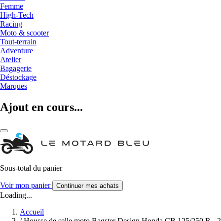
Femme
High-Tech
Racing
Moto & scooter
Tout-terrain
Adventure
Atelier
Bagagerie
Déstockage
Marques
Ajout en cours...
Sous-total du panier
Voir mon panier
Continuer mes achats
Loading...
Accueil
/
Housse de selle moto Bagster Design Honda CB 125/250 R - 