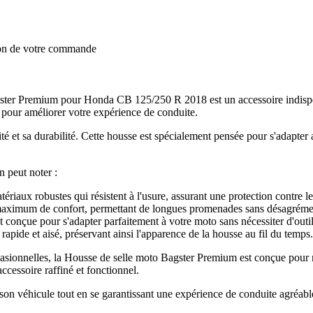
ion de votre commande
gster Premium pour Honda CB 125/250 R 2018 est un accessoire indispe
ite pour améliorer votre expérience de conduite.
lité et sa durabilité. Cette housse est spécialement pensée pour s'adap
n peut noter :
riaux robustes qui résistent à l'usure, assurant une protection contre le
 maximum de confort, permettant de longues promenades sans désagréme
t conçue pour s'adapter parfaitement à votre moto sans nécessiter d'outi
apide et aisé, préservant ainsi l'apparence de la housse au fil du temps.
ionnelles, la Housse de selle moto Bagster Premium est conçue pour reh
cessoire raffiné et fonctionnel.
 son véhicule tout en se garantissant une expérience de conduite agréabl