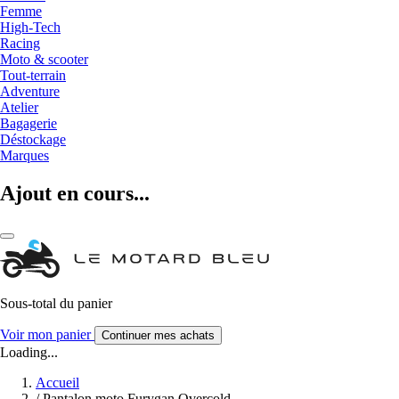
Femme
High-Tech
Racing
Moto & scooter
Tout-terrain
Adventure
Atelier
Bagagerie
Déstockage
Marques
Ajout en cours...
Sous-total du panier
Voir mon panier
Continuer mes achats
Loading...
Accueil
/
Pantalon moto Furygan Overcold