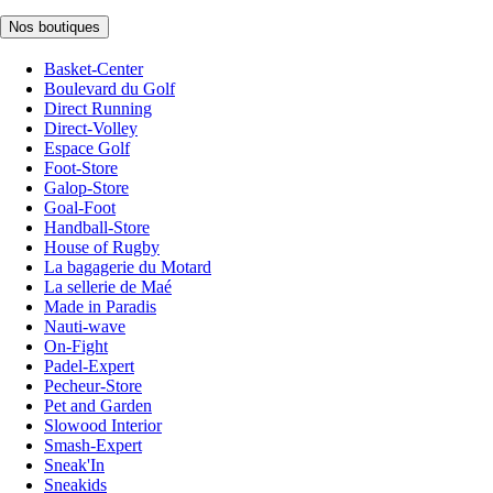
Nos boutiques
Basket-Center
Boulevard du Golf
Direct Running
Direct-Volley
Espace Golf
Foot-Store
Galop-Store
Goal-Foot
Handball-Store
House of Rugby
La bagagerie du Motard
La sellerie de Maé
Made in Paradis
Nauti-wave
On-Fight
Padel-Expert
Pecheur-Store
Pet and Garden
Slowood Interior
Smash-Expert
Sneak'In
Sneakids