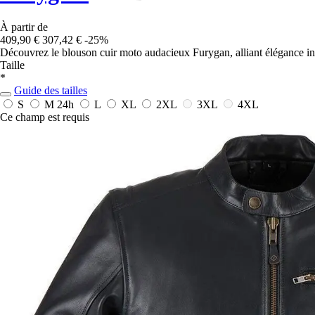
À partir de
409,90 €
307,42 €
-25%
Découvrez le blouson cuir moto audacieux Furygan, alliant élégance int
Taille
*
Guide des tailles
S
M
24h
L
XL
2XL
3XL
4XL
Ce champ est requis