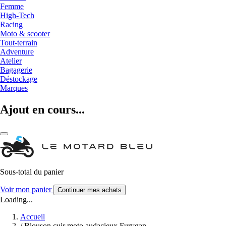
Femme
High-Tech
Racing
Moto & scooter
Tout-terrain
Adventure
Atelier
Bagagerie
Déstockage
Marques
Ajout en cours...
Sous-total du panier
Voir mon panier
Continuer mes achats
Loading...
Accueil
/
Blouson cuir moto audacieux Furygan